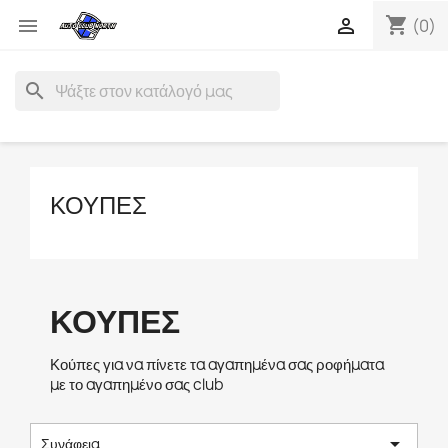
shopping_cart


(0)
search
ΚΟΎΠΕΣ
ΚΟΎΠΕΣ
Κούπες για να πίνετε τα αγαπημένα σας ροφήματα
με το αγαπημένο σας club

Συνάφεια